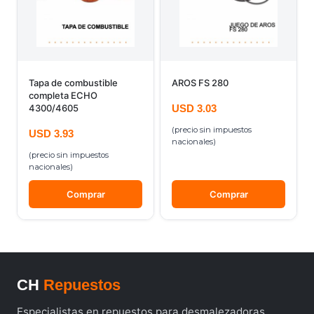
Tapa de combustible
AROS FS 280
completa ECHO
4300/4605
USD
3.03
(precio sin impuestos
USD
3.93
nacionales)
(precio sin impuestos
nacionales)
Comprar
Comprar
CH
Repuestos
Especialistas en repuestos para desmalezadoras,