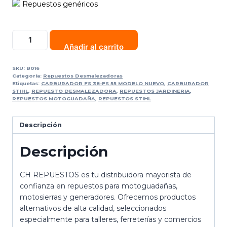
Repuestos genéricos
Añadir al carrito
SKU:
B016
Categoría:
Repuestos Desmalezadoras
Etiquetas:
CARBURADOR FS 38-FS 55 MODELO NUEVO
,
CARBURADOR
STIHL
,
REPUESTO DESMALEZADORA
,
REPUESTOS JARDINERIA
,
REPUESTOS MOTOGUADAÑA
,
REPUESTOS STIHL
Descripción
Descripción
CH REPUESTOS es tu distribuidora mayorista de
confianza en repuestos para motoguadañas,
motosierras y generadores. Ofrecemos productos
alternativos de alta calidad, seleccionados
especialmente para talleres, ferreterías y comercios