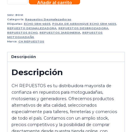
Añadir al carrito
SKU:
B041
Categoría:
Repuestos Desmalezadoras
Etiquetas:
ECHO SRM 4605
,
POLEA DE ARRANQUE ECHO SRM 4605
,
REPUESTO DESMALEZADORA
,
REPUESTOS DESBROZADORA
,
REPUESTOS ECHO
,
REPUESTOS JARDINERIA
,
REPUESTOS
MOTOGUADAÑA
Marca:
CH REPUESTOS
Descripción
Descripción
CH REPUESTOS es tu distribuidora mayorista de
confianza en repuestos para motoguadañas,
motosierras y generadores. Ofrecemos productos
alternativos de alta calidad, seleccionados
especialmente para talleres, ferreterías y comercios
de todo el país. Contamos con un amplio stock,
precios competitivos y la posibilidad de comprar
directamente desde nuestra tienda online, con