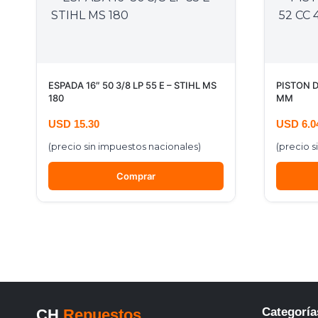
ESPADA 16″ 50 3/8 LP 55 E – STIHL MS
PISTON 
180
MM
USD
15.30
USD
6.0
(precio sin impuestos nacionales)
(precio s
Comprar
Categoría
CH
Repuestos