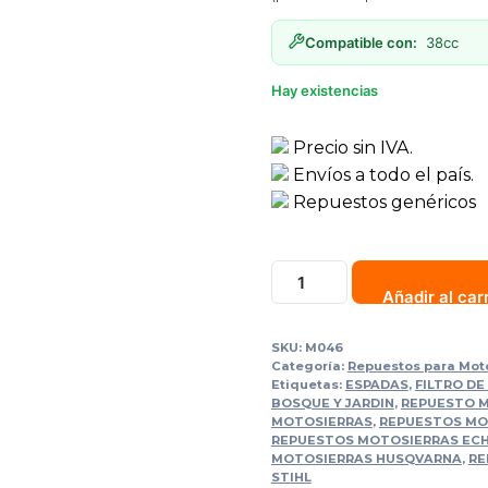
Compatible con:
38cc
Hay existencias
Precio sin IVA.
Envíos a todo el país.
Repuestos genéricos
FILTRO
Añadir al car
DE
AIRE
SKU:
M046
MOTOSIERRA
Categoría:
Repuestos para Mot
38
Etiquetas:
ESPADAS
,
FILTRO DE
BOSQUE Y JARDIN
,
REPUESTO M
CC
MOTOSIERRAS
,
REPUESTOS MO
cantidad
REPUESTOS MOTOSIERRAS EC
MOTOSIERRAS HUSQVARNA
,
RE
STIHL