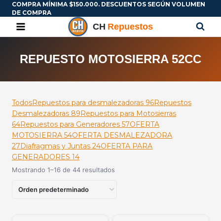
COMPRA MÍNIMA $150.000. DESCUENTOS SEGÚN VOLUMEN
DE COMPRA
REPUESTO MOTOSIERRA 52CC
Todos
Repuestos para desmalezadoras
96
Repuestos
Desmalezadoras
89
Repuestos para Motosierras
64
Repuestos para Generadores
57
OFERTA
MOTOSIERRA
54
OFERTA DESMALEZADORA
27
Diafragmas y Juntas
24
OFERTA PARA
GENERADORES
14
Mostrando 1–16 de 44 resultados