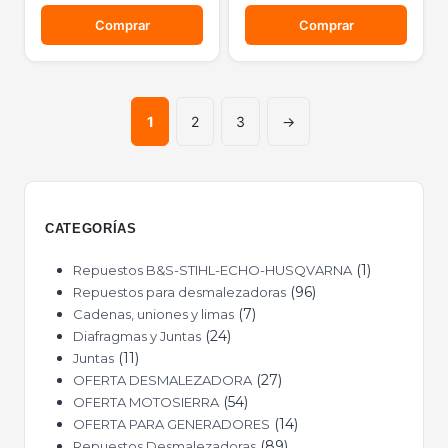
Comprar
Comprar
1
2
3
→
CATEGORÍAS
1
Repuestos B&S-STIHL-ECHO-HUSQVARNA
96
Repuestos para desmalezadoras
7
Cadenas, uniones y limas
24
Diafragmas y Juntas
11
Juntas
27
OFERTA DESMALEZADORA
54
OFERTA MOTOSIERRA
14
OFERTA PARA GENERADORES
89
Repuestos Desmalezadoras