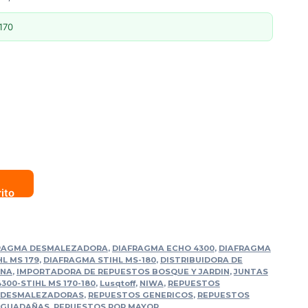
170
rito
RAGMA DESMALEZADORA
,
DIAFRAGMA ECHO 4300
,
DIAFRAGMA
L MS 179
,
DIAFRAGMA STIHL MS-180
,
DISTRIBUIDORA DE
RNA
,
IMPORTADORA DE REPUESTOS BOSQUE Y JARDIN
,
JUNTAS
300-STIHL MS 170-180
,
Lusqtoff
,
NIWA
,
REPUESTOS
 DESMALEZADORAS
,
REPUESTOS GENERICOS
,
REPUESTOS
OGUADAÑAS
,
REPUESTOS POR MAYOR