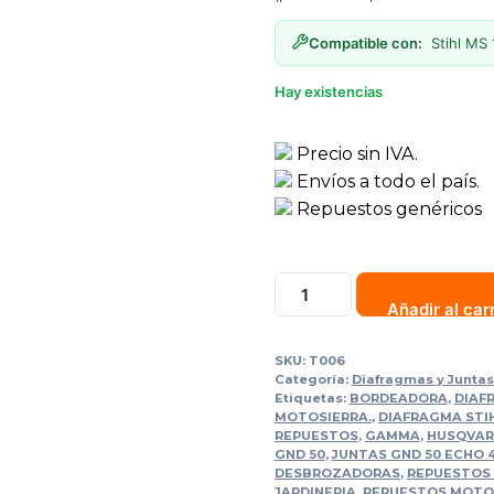
Compatible con:
Stihl MS 
Hay existencias
Precio sin IVA.
Envíos a todo el país.
Repuestos genéricos
Juntas
Añadir al car
GND
50
SKU:
T006
(Echo
Categoría:
Diafragmas y Juntas
4300-
Etiquetas:
BORDEADORA
,
DIAF
MOTOSIERRA.
,
DIAFRAGMA STIH
MS
REPUESTOS
,
GAMMA
,
HUSQVA
170/180)
GND 50
,
JUNTAS GND 50 ECHO 4
DESBROZADORAS
,
REPUESTOS
cantidad
JARDINERIA
,
REPUESTOS MOT