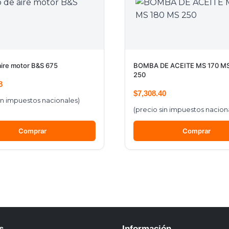
 aire motor B&S 675
BOMBA DE ACEITE MS 170 MS
250
8
$
7,308.40
in impuestos nacionales)
(precio sin impuestos nacion
Comprar
Comprar
s
Información