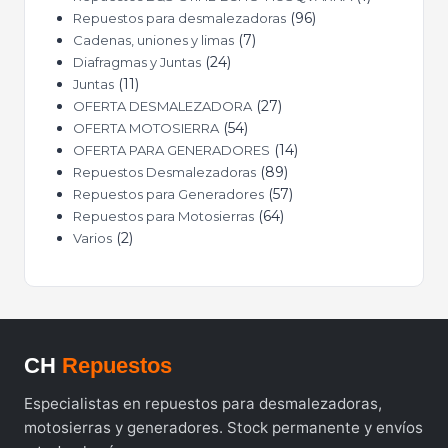
96
Repuestos para desmalezadoras
7
Cadenas, uniones y limas
24
Diafragmas y Juntas
11
Juntas
27
OFERTA DESMALEZADORA
54
OFERTA MOTOSIERRA
14
OFERTA PARA GENERADORES
89
Repuestos Desmalezadoras
57
Repuestos para Generadores
64
Repuestos para Motosierras
2
Varios
CH
Repuestos
Especialistas en repuestos para desmalezadoras,
motosierras y generadores. Stock permanente y envíos