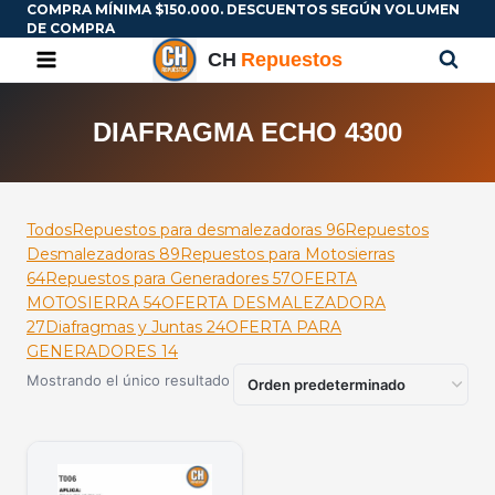
COMPRA MÍNIMA $150.000. DESCUENTOS SEGÚN VOLUMEN
DE COMPRA
DIAFRAGMA ECHO 4300
Todos
Repuestos para desmalezadoras
96
Repuestos
Desmalezadoras
89
Repuestos para Motosierras
64
Repuestos para Generadores
57
OFERTA
MOTOSIERRA
54
OFERTA DESMALEZADORA
27
Diafragmas y Juntas
24
OFERTA PARA
GENERADORES
14
Mostrando el único resultado