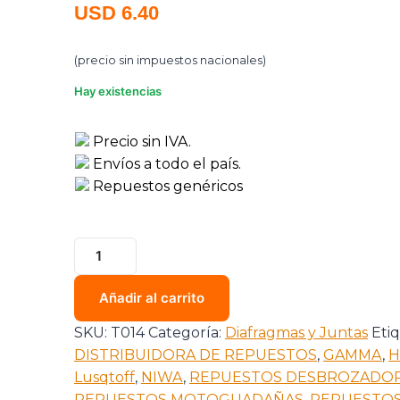
USD
6.40
(precio sin impuestos nacionales)
Hay existencias
Precio sin IVA.
Envíos a todo el país.
Repuestos genéricos
Añadir al carrito
SKU:
T014
Categoría:
Diafragmas y Juntas
Eti
DISTRIBUIDORA DE REPUESTOS
,
GAMMA
,
H
Lusqtoff
,
NIWA
,
REPUESTOS DESBROZADO
REPUESTOS MOTOGUADAÑAS
,
REPUESTOS