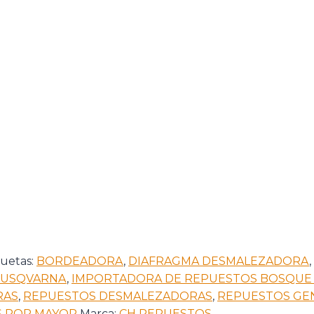
quetas:
BORDEADORA
,
DIAFRAGMA DESMALEZADORA
,
USQVARNA
,
IMPORTADORA DE REPUESTOS BOSQUE 
RAS
,
REPUESTOS DESMALEZADORAS
,
REPUESTOS GE
 POR MAYOR
Marca:
CH REPUESTOS