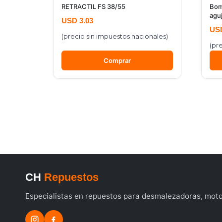
RETRACTIL FS 38/55
Bom
agu
USD
3.03
US
(precio sin impuestos nacionales)
(pr
Comprar
CH
Repuestos
Especialistas en repuestos para desmalezadoras, motos