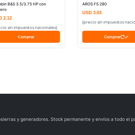
bin B&S 3.5/3.75 HP con
AROS FS 280
jero
USD
3.03
D
2.12
(precio sin impuestos naci
ecio sin impuestos nacionales)
Comprar
Comprar
ierras y generadores. Stock permanente y envíos a todo el pa