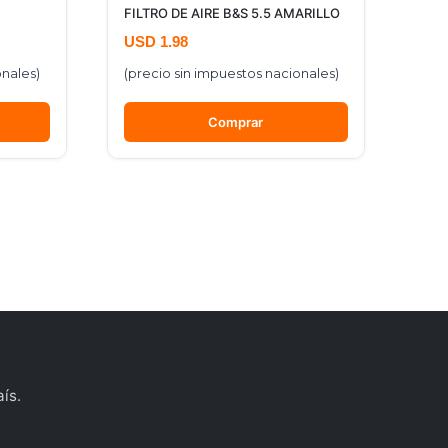
FILTRO DE AIRE B&S 5.5 AMARILLO
USD
1.98
onales)
(precio sin impuestos nacionales)
Comprar
ís.