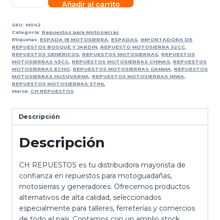
Añadir al carrito
SKU:
M042
Categoría:
Repuestos para Motosierras
Etiquetas:
ESPADA 18 MOTOSIERRA
,
ESPADAS
,
IMPORTADORA DE
REPUESTOS BOSQUE Y JARDIN
,
REPUESTO MOTOSIERRA 52CC
,
REPUESTOS GENERICOS
,
REPUESTOS MOTOSIERRAS
,
REPUESTOS
MOTOSIERRAS 43CC
,
REPUESTOS MOTOSIERRAS CHINAS
,
REPUESTOS
MOTOSIERRAS ECHO
,
REPUESTOS MOTOSIERRAS GAMMA
,
REPUESTOS
MOTOSIERRAS HUSQVARNA
,
REPUESTOS MOTOSIERRAS NIWA
,
REPUESTOS MOTOSIERRAS STIHL
Marca:
CH REPUESTOS
Descripción
Descripción
CH REPUESTOS es tu distribuidora mayorista de
confianza en repuestos para motoguadañas,
motosierras y generadores. Ofrecemos productos
alternativos de alta calidad, seleccionados
especialmente para talleres, ferreterías y comercios
de todo el país. Contamos con un amplio stock,