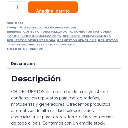
Añadir al carrito
SKU:
D022
Categoría:
Repuestos para desmalezadoras
Etiquetas:
CONECTOR DESMALEZADORA
,
CONECTOR MANGUERA
TAPON FILTRO DESMALEZADORA
,
REPUESTO DESMALEZADORA
,
REPUESTOS DESBROZADORA
,
REPUESTOS GENERICOS
,
REPUESTOS
JARDINERIA
,
REPUESTOS MOTOGUADAÑA
Marca:
CH REPUESTOS
Descripción
Descripción
CH REPUESTOS es tu distribuidora mayorista de
confianza en repuestos para motoguadañas,
motosierras y generadores. Ofrecemos productos
alternativos de alta calidad, seleccionados
especialmente para talleres, ferreterías y comercios
de todo el país. Contamos con un amplio stock,