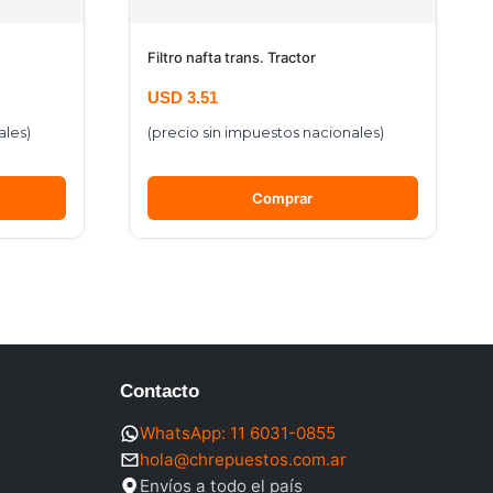
Filtro nafta trans. Tractor
USD
3.51
ales)
(precio sin impuestos nacionales)
Comprar
Contacto
WhatsApp: 11 6031-0855
hola@chrepuestos.com.ar
Envíos a todo el país