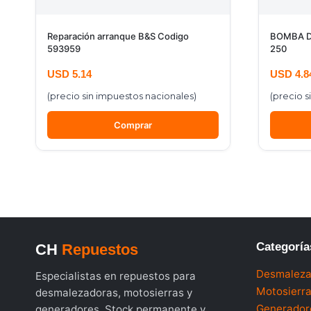
Reparación arranque B&S Codigo
BOMBA DE
593959
250
USD
5.14
USD
4.8
(precio sin impuestos nacionales)
(precio s
Comprar
Categoría
CH
Repuestos
Desmaleza
Especialistas en repuestos para
Motosierr
desmalezadoras, motosierras y
Generador
generadores. Stock permanente y