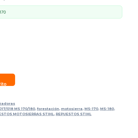
170
rito
zadoras
17/018 MS 170/180
,
forestación
,
motosierra
,
MS-170
,
MS-180
,
ESTOS MOTOSIERRAS STIHL
,
REPUESTOS STIHL