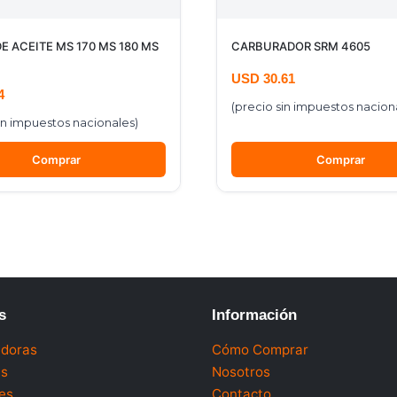
 ACEITE MS 170 MS 180 MS
CARBURADOR SRM 4605
USD
30.61
4
(precio sin impuestos nacion
in impuestos nacionales)
Comprar
Comprar
s
Información
doras
Cómo Comprar
as
Nosotros
es
Contacto