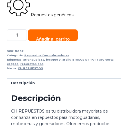
Repuestos genéricos
Añadir al carrito
SKU:
B002
Categoría:
Repuestos Desmalezadoras
Etiquetas:
arranque b&s
,
bosque y jardin
,
BRIGGS STRATTON
,
corta
cesped
,
repuestos b&s
Marca:
CH REPUESTOS
Descripción
Descripción
CH REPUESTOS es tu distribuidora mayorista de
confianza en repuestos para motoguadañas,
motosierras y generadores. Ofrecemos productos