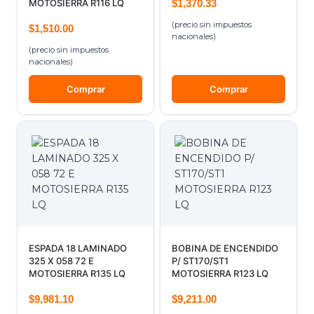
MOTOSIERRA R116 LQ
$
1,370.33
(precio sin impuestos
$
1,510.00
nacionales)
(precio sin impuestos
nacionales)
Comprar
Comprar
ESPADA 18 LAMINADO
BOBINA DE ENCENDIDO
325 X 058 72 E
P/ ST170/ST1
MOTOSIERRA R135 LQ
MOTOSIERRA R123 LQ
$
9,981.10
$
9,211.00