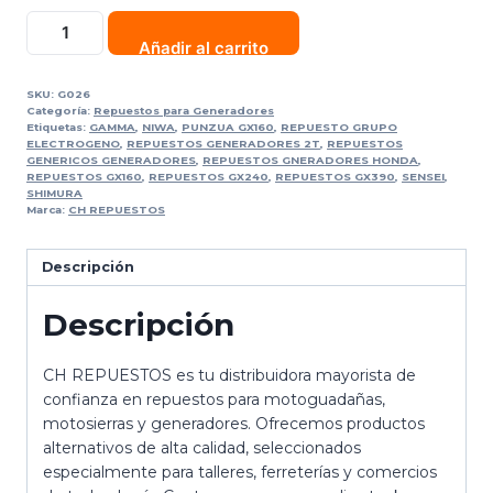
Añadir al carrito
SKU:
G026
Categoría:
Repuestos para Generadores
Etiquetas:
GAMMA
,
NIWA
,
PUNZUA GX160
,
REPUESTO GRUPO
ELECTROGENO
,
REPUESTOS GENERADORES 2T
,
REPUESTOS
GENERICOS GENERADORES
,
REPUESTOS GNERADORES HONDA
,
REPUESTOS GX160
,
REPUESTOS GX240
,
REPUESTOS GX390
,
SENSEI
,
SHIMURA
Marca:
CH REPUESTOS
Descripción
Descripción
CH REPUESTOS es tu distribuidora mayorista de
confianza en repuestos para motoguadañas,
motosierras y generadores. Ofrecemos productos
alternativos de alta calidad, seleccionados
especialmente para talleres, ferreterías y comercios