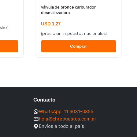
válvula de bronce carburador
desmalezadora
USD
1.27
ales)
(precio sin impuestos nacionales)
Comprar
Contacto
WhatsApp: 11 6031-0855
hola@chrepuestos.com.ar
Envíos a todo el país