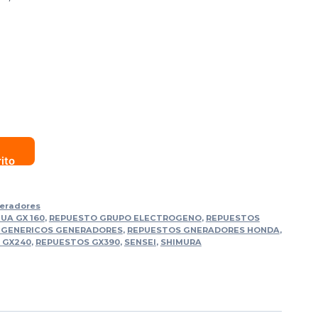
rito
eradores
UA GX 160
,
REPUESTO GRUPO ELECTROGENO
,
REPUESTOS
 GENERICOS GENERADORES
,
REPUESTOS GNERADORES HONDA
,
 GX240
,
REPUESTOS GX390
,
SENSEI
,
SHIMURA