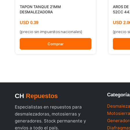
TAPON TANQUE 21MM
AROS DE
DESMALEZADORA
52CC 44
USD
0.39
USD
2.0
(precio sin impuestos nacionales)
(precio s
Comprar
Categoría
CH
Repuestos
Desmaleza
Especialistas en repuestos para
Motosierr
desmalezadoras, motosierras y
Generador
generadores. Stock permanente y
envíos a todo el país.
Diafragmas