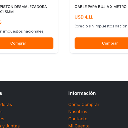
 PISTON DESMALEZADORA
CABLE PARA BUJIA X METRO
X1.5MM
USD
4.11
6
(precio sin impuestos nacion
in impuestos nacionales)
Comprar
Comprar
s
Información
doras
Cómo Comprar
as
Nosotros
es
Contacto
 y Juntas
Mi Cuenta