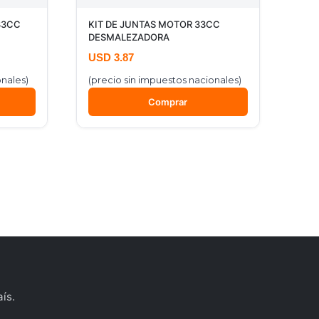
33CC
KIT DE JUNTAS MOTOR 33CC
DESMALEZADORA
USD
3.87
onales)
(precio sin impuestos nacionales)
Comprar
ís.