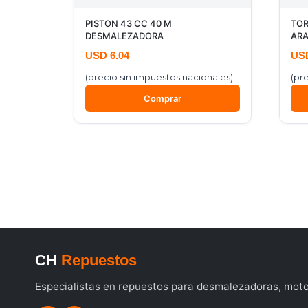
PISTON 43 CC 40 M
TOR
DESMALEZADORA
ARA
USD
6.04
US
(precio sin impuestos nacionales)
(pr
Comprar
CH
Repuestos
Especialistas en repuestos para desmalezadoras, motos