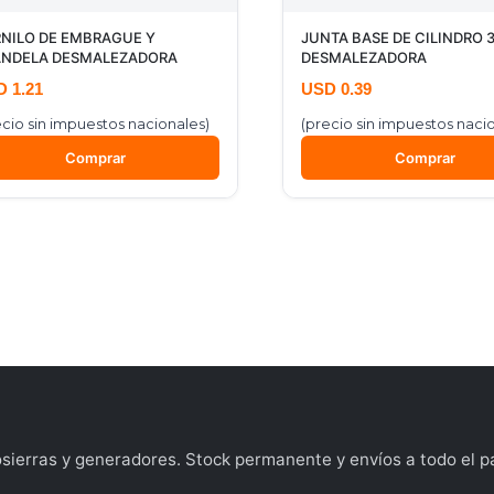
NILO DE EMBRAGUE Y
JUNTA BASE DE CILINDRO 
NDELA DESMALEZADORA
DESMALEZADORA
D
1.21
USD
0.39
ecio sin impuestos nacionales)
(precio sin impuestos naci
Comprar
Comprar
ierras y generadores. Stock permanente y envíos a todo el pa