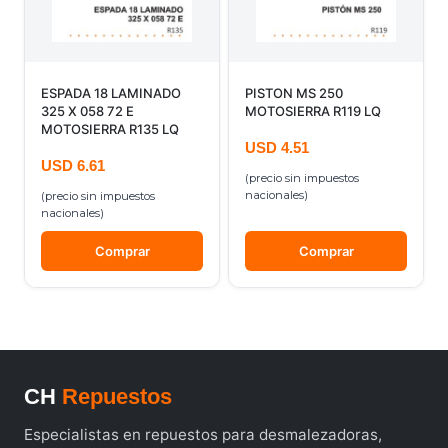
ESPADA 18 LAMINADO
PISTON MS 250
325 X 058 72 E
MOTOSIERRA R119 LQ
MOTOSIERRA R135 LQ
USD
4.51
USD
6.61
(precio sin impuestos
nacionales)
(precio sin impuestos
nacionales)
Comprar
Comprar
CH
Repuestos
Especialistas en repuestos para desmalezadoras,