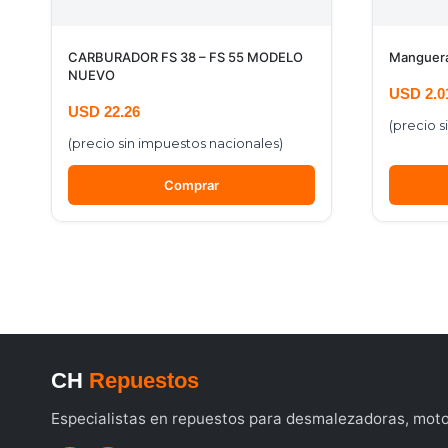
CARBURADOR FS 38 – FS 55 MODELO
Manguera
NUEVO
USD
2.0
USD
22.26
(precio s
(precio sin impuestos nacionales)
Comprar
CH
Repuestos
Especialistas en repuestos para desmalezadoras, motos