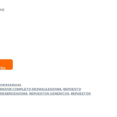
es)
rito
smalezadoras
ERADOR COMPLETO DESMALEZADORA
,
REPUESTO
 DESBROZADORA
,
REPUESTOS GENERICOS
,
REPUESTOS