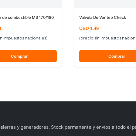
 de combustible MS 170/180
Válvula De Venteo Check
1
USD
1.49
in impuestos nacionales)
(precio sin impuestos nacion
Comprar
Comprar
ierras y generadores. Stock permanente y envíos a todo el pa