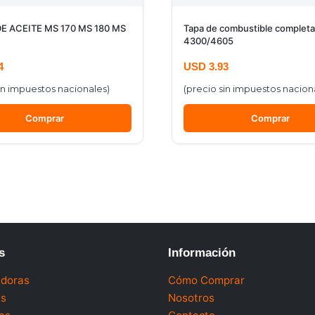
 ACEITE MS 170 MS 180 MS
Tapa de combustible complet
4300/4605
4
USD
3.93
in impuestos nacionales)
(precio sin impuestos nacion
Comprar
Comprar
s
Información
doras
Cómo Comprar
as
Nosotros