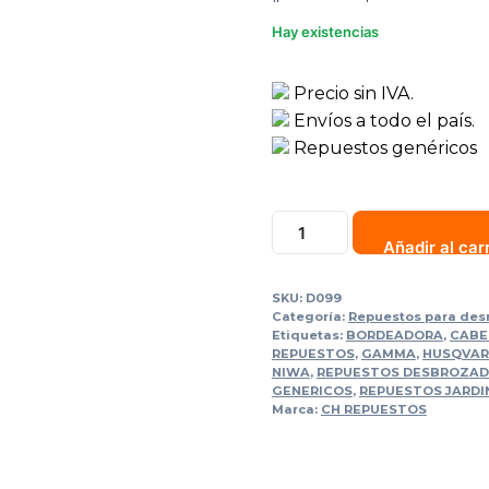
Hay existencias
Precio sin IVA.
Envíos a todo el país.
Repuestos genéricos
Cabezal
Añadir al car
M10
X
SKU:
D099
1.00
Categoría:
Repuestos para de
Nacional
Etiquetas:
BORDEADORA
,
CABE
REPUESTOS
,
GAMMA
,
HUSQVA
Reforzado
NIWA
,
REPUESTOS DESBROZA
cantidad
GENERICOS
,
REPUESTOS JARDI
Marca:
CH REPUESTOS