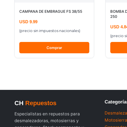
CAMPANA DE EMBRAGUE FS 38/55
BOMBA DE
250
USD
9.99
USD
4.8
(precio sin impuestos nacionales)
(precio s
Comprar
Categoría
CH
Repuestos
Desmaleza
Especialistas en repuestos para
Motosierr
desmalezadoras, motosierras y