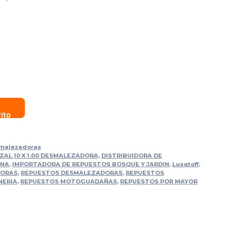
rito
smalezadoras
ZAL 10 X 1.00 DESMALEZADORA
,
DISTRIBUIDORA DE
RNA
,
IMPORTADORA DE REPUESTOS BOSQUE Y JARDIN
,
Lusqtoff
,
DORAS
,
REPUESTOS DESMALEZADORAS
,
REPUESTOS
NERIA
,
REPUESTOS MOTOGUADAÑAS
,
REPUESTOS POR MAYOR