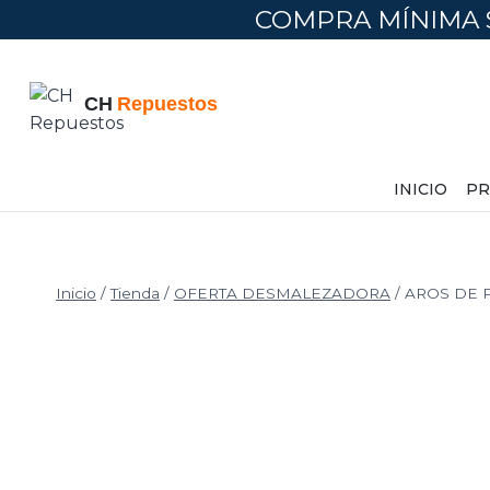
Saltar
COMPRA MÍNIMA 
al
contenido
INICIO
PR
Inicio
/
Tienda
/
OFERTA DESMALEZADORA
/
AROS DE P