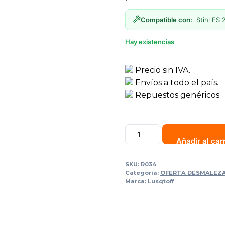
Compatible con:
Stihl FS 
Hay existencias
Precio sin IVA.
Envíos a todo el país.
Repuestos genéricos
AROS
Añadir al car
DE
PISTON
SKU:
R034
FS
Categoría:
OFERTA DESMALEZ
280 R034
Marca:
Lusqtoff
LQ
cantidad