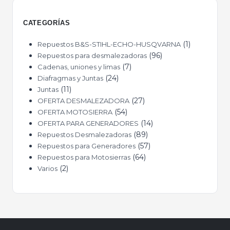
CATEGORÍAS
1
Repuestos B&S-STIHL-ECHO-HUSQVARNA
96
Repuestos para desmalezadoras
7
Cadenas, uniones y limas
24
Diafragmas y Juntas
11
Juntas
27
OFERTA DESMALEZADORA
54
OFERTA MOTOSIERRA
14
OFERTA PARA GENERADORES
89
Repuestos Desmalezadoras
57
Repuestos para Generadores
64
Repuestos para Motosierras
2
Varios