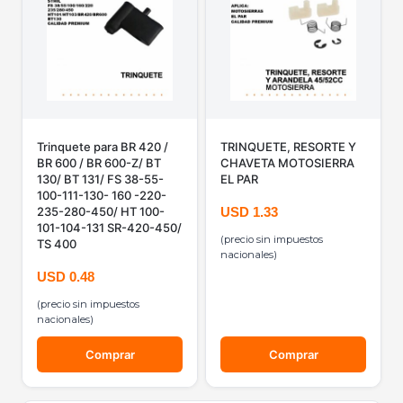
Trinquete para BR 420 /
TRINQUETE, RESORTE Y
BR 600 / BR 600-Z/ BT
CHAVETA MOTOSIERRA
130/ BT 131/ FS 38-55-
EL PAR
100-111-130- 160 -220-
235-280-450/ HT 100-
USD
1.33
101-104-131 SR-420-450/
(precio sin impuestos
TS 400
nacionales)
USD
0.48
(precio sin impuestos
nacionales)
Comprar
Comprar