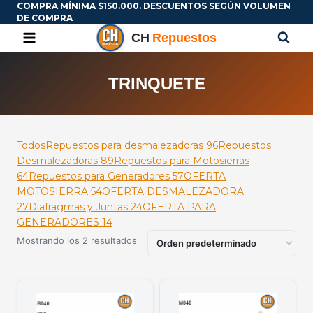
COMPRA MÍNIMA $150.000. DESCUENTOS SEGÚN VOLUMEN
DE COMPRA
TRINQUETE
Todos
Repuestos para desmalezadoras
96
Repuestos
Desmalezadoras
89
Repuestos para Motosierras
64
Repuestos para Generadores
57
OFERTA
MOTOSIERRA
54
OFERTA DESMALEZADORA
27
Diafragmas y Juntas
24
OFERTA PARA
GENERADORES
14
Mostrando los 2 resultados