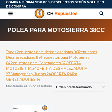
COMPRA MÍNIMA $150.000. DESCUENTOS SEGÚN VOLUMEN
DE COMPRA
POLEA PARA MOTOSIERRA 38CC
Todos
Repuestos para desmalezadoras
96
Repuestos
Desmalezadoras
89
Repuestos para Motosierras
64
Repuestos para Generadores
57
OFERTA
MOTOSIERRA
54
OFERTA DESMALEZADORA
27
Diafragmas y Juntas
24
OFERTA PARA
GENERADORES
14
Mostrando el único resultado