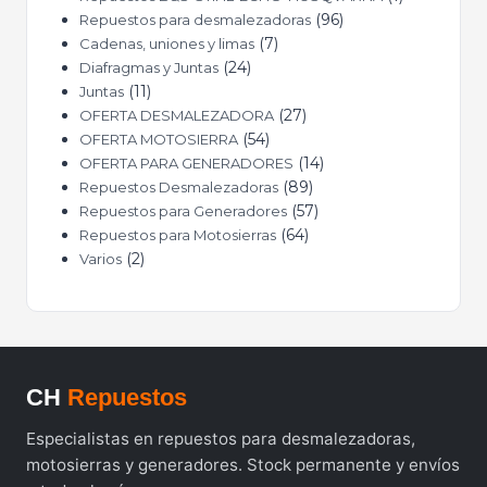
96
Repuestos para desmalezadoras
7
Cadenas, uniones y limas
24
Diafragmas y Juntas
11
Juntas
27
OFERTA DESMALEZADORA
54
OFERTA MOTOSIERRA
14
OFERTA PARA GENERADORES
89
Repuestos Desmalezadoras
57
Repuestos para Generadores
64
Repuestos para Motosierras
2
Varios
CH
Repuestos
Especialistas en repuestos para desmalezadoras,
motosierras y generadores. Stock permanente y envíos