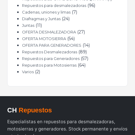
96
Repuestos para desmalezadoras
7
Cadenas, uniones y limas
24
Diafragmas y Juntas
11
Juntas
27
OFERTA DESMALEZADORA
54
OFERTA MOTOSIERRA
14
OFERTA PARA GENERADORES
89
Repuestos Desmalezadoras
57
Repuestos para Generadores
64
Repuestos para Motosierras
2
Varios
CH
Repuestos
Especialistas en repuestos para desmalezadoras,
motosierras y generadores. Stock permanente y envíos