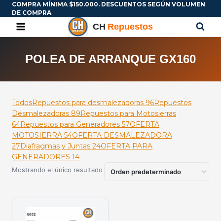
COMPRA MÍNIMA $150.000. DESCUENTOS SEGÚN VOLUMEN
DE COMPRA
POLEA DE ARRANQUE GX160
Todos
Repuestos para desmalezadoras
96
Repuestos
Desmalezadoras
89
Repuestos para Motosierras
64
Repuestos para Generadores
57
OFERTA
MOTOSIERRA
54
OFERTA DESMALEZADORA
27
Diafragmas y Juntas
24
OFERTA PARA
GENERADORES
14
Mostrando el único resultado