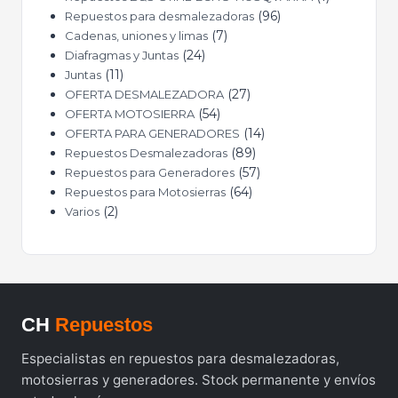
96
Repuestos para desmalezadoras
7
Cadenas, uniones y limas
24
Diafragmas y Juntas
11
Juntas
27
OFERTA DESMALEZADORA
54
OFERTA MOTOSIERRA
14
OFERTA PARA GENERADORES
89
Repuestos Desmalezadoras
57
Repuestos para Generadores
64
Repuestos para Motosierras
2
Varios
CH
Repuestos
Especialistas en repuestos para desmalezadoras,
motosierras y generadores. Stock permanente y envíos