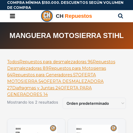
COMPRA MÍNIMA $150.000. DESCUENTOS SEGÚN VOLUMEN
DE COMPRA
MANGUERA MOTOSIERRA STIHL
Todos
Repuestos para desmalezadoras
96
Repuestos
Desmalezadoras
89
Repuestos para Motosierras
64
Repuestos para Generadores
57
OFERTA
MOTOSIERRA
54
OFERTA DESMALEZADORA
27
Diafragmas y Juntas
24
OFERTA PARA
GENERADORES
14
Mostrando los 2 resultados