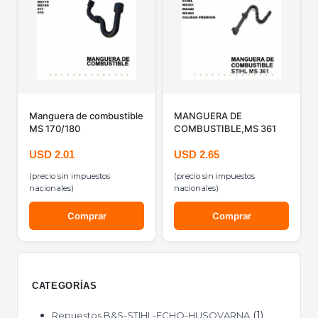
Manguera de combustible
MANGUERA DE
MS 170/180
COMBUSTIBLE,MS 361
USD
2.01
USD
2.65
(precio sin impuestos
(precio sin impuestos
nacionales)
nacionales)
Comprar
Comprar
CATEGORÍAS
1
Repuestos B&S-STIHL-ECHO-HUSQVARNA