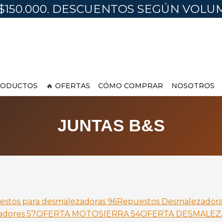
$150.000. DESCUENTOS SEGÚN VOL
ODUCTOS
🔥 OFERTAS
CÓMO COMPRAR
NOSOTROS
JUNTAS B&S
estos para desmalezadoras
96
Repuestos Desmalezador
adores
57
OFERTA MOTOSIERRA
54
OFERTA DESMALE