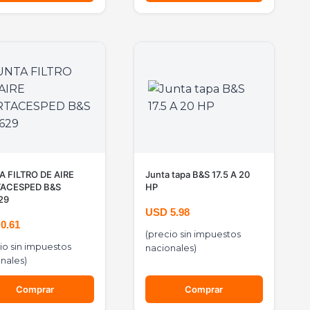
A FILTRO DE AIRE
Junta tapa B&S 17.5 A 20
ACESPED B&S
HP
29
USD
5.98
D
0.61
(precio sin impuestos
io sin impuestos
nacionales)
nales)
Comprar
Comprar