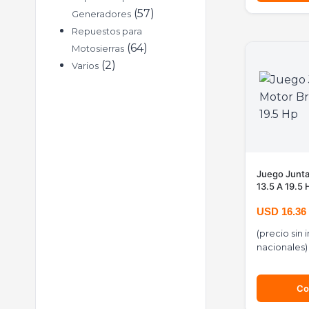
57
Generadores
Repuestos para
64
Motosierras
2
Varios
Juego Junta
13.5 A 19.5 
USD
16.36
(precio sin
nacionales)
Co