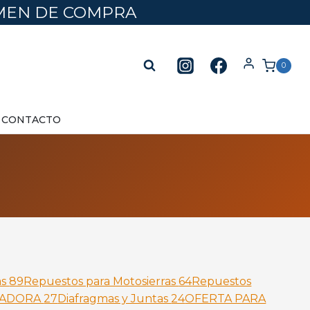
UMEN DE COMPRA
0
CONTACTO
as
89
Repuestos para Motosierras
64
Repuestos
ZADORA
27
Diafragmas y Juntas
24
OFERTA PARA