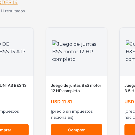
ORES
14
11 resultados
UNTAS B&S 13
Juego de juntas B&S motor
Juego
12 HP completo
3.5 H
USD
11.81
US
 impuestos
(precio sin impuestos
(prec
nacionales)
nacio
mprar
Comprar