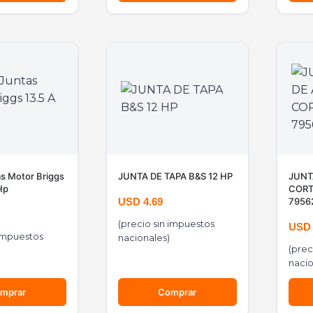
s Motor Briggs
JUNTA DE TAPA B&S 12 HP
JUNT
Hp
CORT
USD
4.69
7956
(precio sin impuestos
US
 impuestos
nacionales)
(prec
nacio
mprar
Comprar