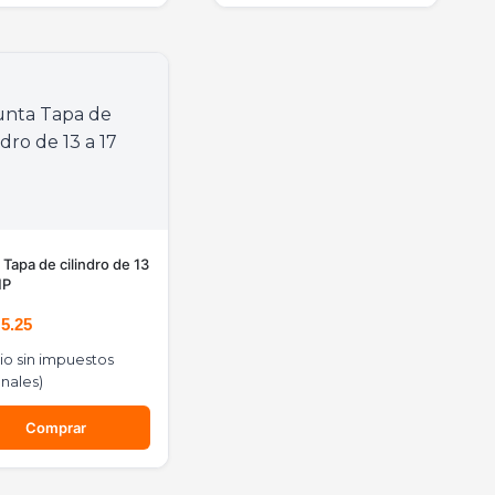
 Tapa de cilindro de 13
HP
D
5.25
io sin impuestos
nales)
Comprar