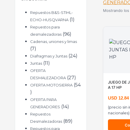
GENERAD
Mostrando los 
Repuestos B&S-STIHL-
1
ECHO-HUSQVARNA
Repuestos para
96
desmalezadoras
Cadenas, uniones y limas
7
24
Diafragmas y Juntas
11
Juntas
OFERTA
27
DESMALEZADORA
JUEGO DE J
54
OFERTA MOTOSIERRA
A 17 HP
USD
12.84
OFERTA PARA
14
GENERADORES
(precio sin
nacionales)
Repuestos
89
Desmalezadoras
Co
Repuestos para