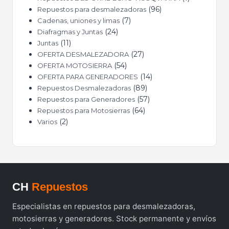
96
Repuestos para desmalezadoras
7
Cadenas, uniones y limas
24
Diafragmas y Juntas
11
Juntas
27
OFERTA DESMALEZADORA
54
OFERTA MOTOSIERRA
14
OFERTA PARA GENERADORES
89
Repuestos Desmalezadoras
57
Repuestos para Generadores
64
Repuestos para Motosierras
2
Varios
CH
Repuestos
Especialistas en repuestos para desmalezadoras,
motosierras y generadores. Stock permanente y envíos