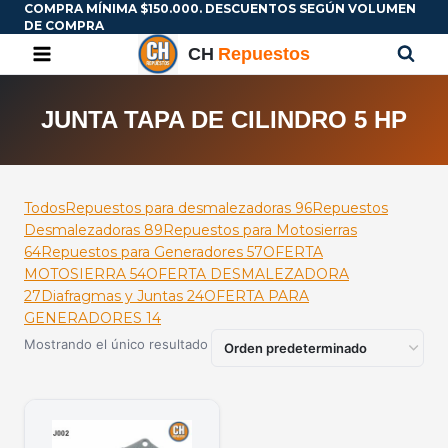
COMPRA MÍNIMA $150.000. DESCUENTOS SEGÚN VOLUMEN
DE COMPRA
JUNTA TAPA DE CILINDRO 5 HP
Todos
Repuestos para desmalezadoras
96
Repuestos
Desmalezadoras
89
Repuestos para Motosierras
64
Repuestos para Generadores
57
OFERTA
MOTOSIERRA
54
OFERTA DESMALEZADORA
27
Diafragmas y Juntas
24
OFERTA PARA
GENERADORES
14
Mostrando el único resultado