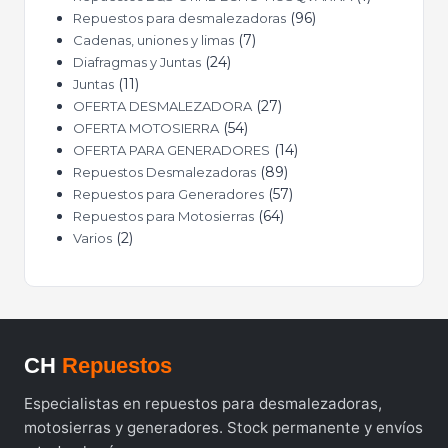
96
Repuestos para desmalezadoras
7
Cadenas, uniones y limas
24
Diafragmas y Juntas
11
Juntas
27
OFERTA DESMALEZADORA
54
OFERTA MOTOSIERRA
14
OFERTA PARA GENERADORES
89
Repuestos Desmalezadoras
57
Repuestos para Generadores
64
Repuestos para Motosierras
2
Varios
CH
Repuestos
Especialistas en repuestos para desmalezadoras,
motosierras y generadores. Stock permanente y envíos