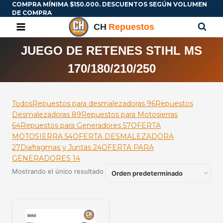
COMPRA MÍNIMA $150.000. DESCUENTOS SEGÚN VOLUMEN
DE COMPRA
JUEGO DE RETENES STIHL MS
170/180/210/250
Todos
Repuestos para desmalezadoras
96
Repuestos
Desmalezadoras
89
Repuestos para Motosierras
64
Repuestos para Generadores
57
OFERTA
MOTOSIERRA
54
OFERTA DESMALEZADORA
27
Diafragmas y Juntas
24
OFERTA PARA
GENERADORES
14
Mostrando el único resultado