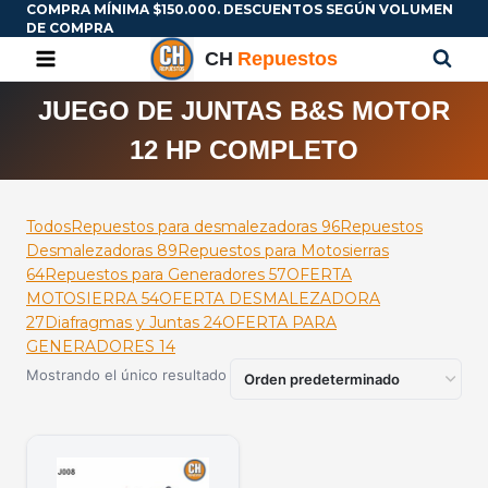
COMPRA MÍNIMA $150.000. DESCUENTOS SEGÚN VOLUMEN
DE COMPRA
JUEGO DE JUNTAS B&S MOTOR
12 HP COMPLETO
Todos
Repuestos para desmalezadoras
96
Repuestos
Desmalezadoras
89
Repuestos para Motosierras
64
Repuestos para Generadores
57
OFERTA
MOTOSIERRA
54
OFERTA DESMALEZADORA
27
Diafragmas y Juntas
24
OFERTA PARA
GENERADORES
14
Mostrando el único resultado