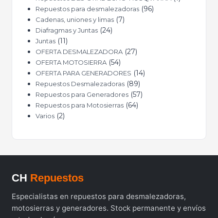
96
Repuestos para desmalezadoras
7
Cadenas, uniones y limas
24
Diafragmas y Juntas
11
Juntas
27
OFERTA DESMALEZADORA
54
OFERTA MOTOSIERRA
14
OFERTA PARA GENERADORES
89
Repuestos Desmalezadoras
57
Repuestos para Generadores
64
Repuestos para Motosierras
2
Varios
CH
Repuestos
Especialistas en repuestos para desmalezadoras,
motosierras y generadores. Stock permanente y envíos