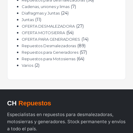
7
Cadenas, uniones y limas
24
Diafragmas y Juntas
11
Juntas
27
OFERTA DESMALEZADORA
54
OFERTA MOTOSIERRA
14
OFERTA PARA GENERADORES
89
Repuestos Desmalezadoras
57
Repuestos para Generadores
64
Repuestos para Motosierras
2
Varios
CH
Repuestos
Especialistas en repuestos para desmalezadoras,
motosierras y generadores. Stock permanente y envíos
a todo el país.