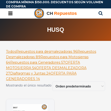
COMPRA MÍNIMA $150.000. DESCUENTOS SEGÚN VOLUMEN
DE COMPRA
HUSQ
Todos
Repuestos para desmalezadoras
96
Repuestos
Desmalezadoras
89
Repuestos para Motosierras
64
Repuestos para Generadores
57
OFERTA
MOTOSIERRA
54
OFERTA DESMALEZADORA
27
Diafragmas y Juntas
24
OFERTA PARA
GENERADORES
14
Mostrando el único resultado