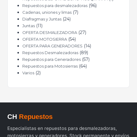
96
Repuestos para desmalezadoras
7
Cadenas, uniones y limas
24
Diafragmas y Juntas
11
Juntas
27
OFERTA DESMALEZADORA
54
OFERTA MOTOSIERRA
14
OFERTA PARA GENERADORES
89
Repuestos Desmalezadoras
57
Repuestos para Generadores
64
Repuestos para Motosierras
2
Varios
CH
Repuestos
Especialistas en repuestos para desmalezadoras,
motosierras y generadores. Stock permanente y envíos