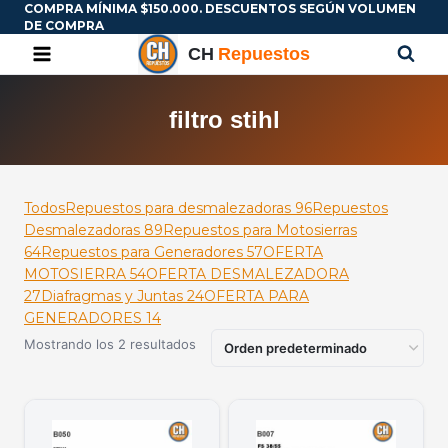
COMPRA MÍNIMA $150.000. DESCUENTOS SEGÚN VOLUMEN
DE COMPRA
filtro stihl
Todos
Repuestos para desmalezadoras
96
Repuestos
Desmalezadoras
89
Repuestos para Motosierras
64
Repuestos para Generadores
57
OFERTA
MOTOSIERRA
54
OFERTA DESMALEZADORA
27
Diafragmas y Juntas
24
OFERTA PARA
GENERADORES
14
Mostrando los 2 resultados