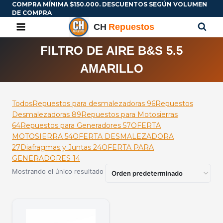
COMPRA MÍNIMA $150.000. DESCUENTOS SEGÚN VOLUMEN
DE COMPRA
FILTRO DE AIRE B&S 5.5
AMARILLO
Todos
Repuestos para desmalezadoras
96
Repuestos
Desmalezadoras
89
Repuestos para Motosierras
64
Repuestos para Generadores
57
OFERTA
MOTOSIERRA
54
OFERTA DESMALEZADORA
27
Diafragmas y Juntas
24
OFERTA PARA
GENERADORES
14
Mostrando el único resultado