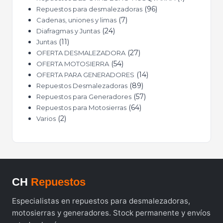
96
Repuestos para desmalezadoras
7
Cadenas, uniones y limas
24
Diafragmas y Juntas
11
Juntas
27
OFERTA DESMALEZADORA
54
OFERTA MOTOSIERRA
14
OFERTA PARA GENERADORES
89
Repuestos Desmalezadoras
57
Repuestos para Generadores
64
Repuestos para Motosierras
2
Varios
CH
Repuestos
Especialistas en repuestos para desmalezadoras,
motosierras y generadores. Stock permanente y envíos