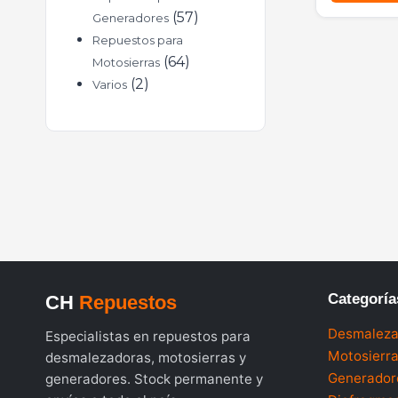
57
Generadores
Repuestos para
64
Motosierras
2
Varios
Categoría
CH
Repuestos
Desmaleza
Especialistas en repuestos para
Motosierr
desmalezadoras, motosierras y
Generador
generadores. Stock permanente y