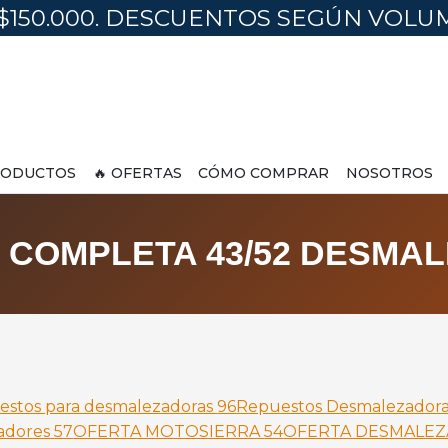
$150.000. DESCUENTOS SEGÚN VOL
ODUCTOS
🔥 OFERTAS
CÓMO COMPRAR
NOSOTROS
A COMPLETA 43/52 DESMA
estos para desmalezadoras
96
Repuestos Desmalezador
adores
57
OFERTA MOTOSIERRA
54
OFERTA DESMALE