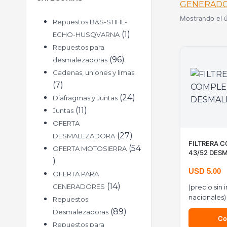
GENERAD
Mostrando el ú
Repuestos B&S-STIHL-
1
ECHO-HUSQVARNA
Repuestos para
96
desmalezadoras
Cadenas, uniones y limas
7
24
Diafragmas y Juntas
11
Juntas
OFERTA
27
DESMALEZADORA
FILTRERA 
54
OFERTA MOTOSIERRA
43/52 DES
USD
5.00
OFERTA PARA
14
GENERADORES
(precio sin
nacionales)
Repuestos
89
Desmalezadoras
Co
Repuestos para