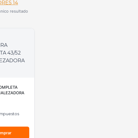
ORES
14
nico resultado
COMPLETA
MALEZADORA
 impuestos
mprar