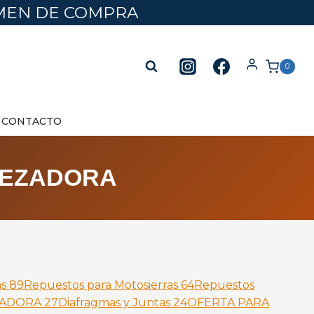
UMEN DE COMPRA
0
CONTACTO
LEZADORA
as
89
Repuestos para Motosierras
64
Repuestos
ZADORA
27
Diafragmas y Juntas
24
OFERTA PARA