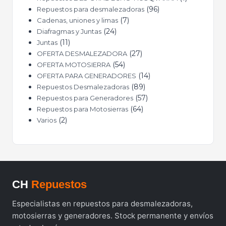
96
Repuestos para desmalezadoras
7
Cadenas, uniones y limas
24
Diafragmas y Juntas
11
Juntas
27
OFERTA DESMALEZADORA
54
OFERTA MOTOSIERRA
14
OFERTA PARA GENERADORES
89
Repuestos Desmalezadoras
57
Repuestos para Generadores
64
Repuestos para Motosierras
2
Varios
CH
Repuestos
Especialistas en repuestos para desmalezadoras,
motosierras y generadores. Stock permanente y envíos