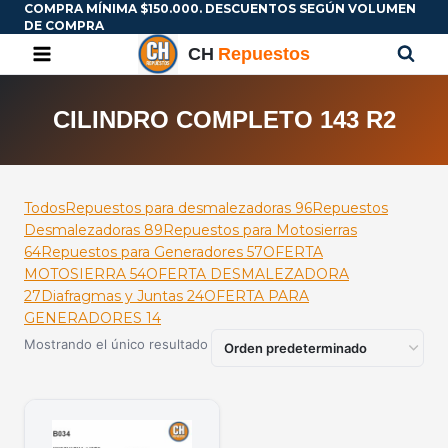
COMPRA MÍNIMA $150.000. DESCUENTOS SEGÚN VOLUMEN
DE COMPRA
CILINDRO COMPLETO 143 R2
Todos
Repuestos para desmalezadoras
96
Repuestos
Desmalezadoras
89
Repuestos para Motosierras
64
Repuestos para Generadores
57
OFERTA
MOTOSIERRA
54
OFERTA DESMALEZADORA
27
Diafragmas y Juntas
24
OFERTA PARA
GENERADORES
14
Mostrando el único resultado