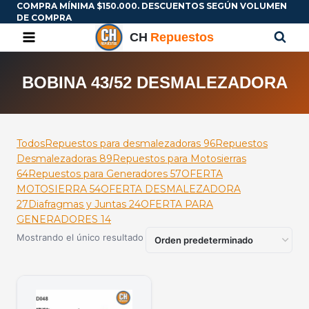
COMPRA MÍNIMA $150.000. DESCUENTOS SEGÚN VOLUMEN
DE COMPRA
BOBINA 43/52 DESMALEZADORA
Todos
Repuestos para desmalezadoras
96
Repuestos
Desmalezadoras
89
Repuestos para Motosierras
64
Repuestos para Generadores
57
OFERTA
MOTOSIERRA
54
OFERTA DESMALEZADORA
27
Diafragmas y Juntas
24
OFERTA PARA
GENERADORES
14
Mostrando el único resultado