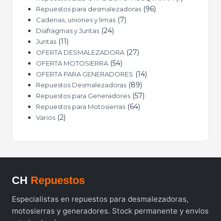
96
Repuestos para desmalezadoras
7
Cadenas, uniones y limas
24
Diafragmas y Juntas
11
Juntas
27
OFERTA DESMALEZADORA
54
OFERTA MOTOSIERRA
14
OFERTA PARA GENERADORES
89
Repuestos Desmalezadoras
57
Repuestos para Generadores
64
Repuestos para Motosierras
2
Varios
CH
Repuestos
Especialistas en repuestos para desmalezadoras,
motosierras y generadores. Stock permanente y envíos